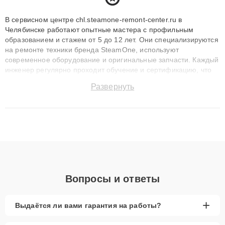
В сервисном центре chl.steamone-remont-center.ru в
Челябинске работают опытные мастера с профильным
образованием и стажем от 5 до 12 лет. Они специализируются
на ремонте техники бренда SteamOne, используют
современное оборудование и оригинальные запчасти. Каждый
инженер регулярно проходит обучение и сертификацию, что
позволяет быстро и точноdiagnostikировать поломки и
Развернуть
восстанавливать технику с сохранением гарантии до 3 лет.
Наши мастера решают сложные случаи: от замены матриц и
материнских плат до ремонта после залития и восстановления
данных. Благодаря высокой квалификации и ответственному
подходу клиенты получают быстрый, качественный ремонт и
понятные объяснения по результатам диагностики.
Вопросы и ответы
+
Выдаётся ли вами гарантия на работы?