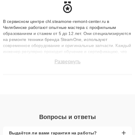
В сервисном центре chl.steamone-remont-center.ru в
Челябинске работают опытные мастера с профильным
образованием и стажем от 5 до 12 лет. Они специализируются
на ремонте техники бренда SteamOne, используют
современное оборудование и оригинальные запчасти. Каждый
инженер регулярно проходит обучение и сертификацию, что
позволяет быстро и точноdiagnostikировать поломки и
Развернуть
восстанавливать технику с сохранением гарантии до 3 лет.
Наши мастера решают сложные случаи: от замены матриц и
материнских плат до ремонта после залития и восстановления
данных. Благодаря высокой квалификации и ответственному
подходу клиенты получают быстрый, качественный ремонт и
понятные объяснения по результатам диагностики.
Вопросы и ответы
+
Выдаётся ли вами гарантия на работы?