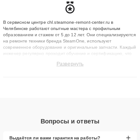
В сервисном центре chl.steamone-remont-center.ru в
Челябинске работают опытные мастера с профильным
образованием и стажем от 5 до 12 лет. Они специализируются
на ремонте техники бренда SteamOne, используют
современное оборудование и оригинальные запчасти. Каждый
инженер регулярно проходит обучение и сертификацию, что
позволяет быстро и точноdiagnostikировать поломки и
Развернуть
восстанавливать технику с сохранением гарантии до 3 лет.
Наши мастера решают сложные случаи: от замены матриц и
материнских плат до ремонта после залития и восстановления
данных. Благодаря высокой квалификации и ответственному
подходу клиенты получают быстрый, качественный ремонт и
понятные объяснения по результатам диагностики.
Вопросы и ответы
+
Выдаётся ли вами гарантия на работы?