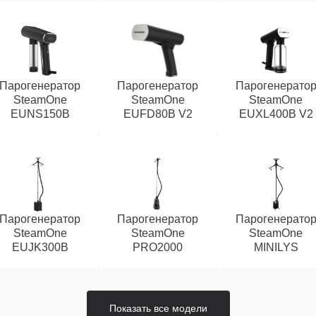
Парогенератор
Парогенератор
Парогенерато
SteamOne
SteamOne
SteamOne
EUNS150B
EUFD80B V2
EUXL400B V2
Парогенератор
Парогенератор
Парогенерато
SteamOne
SteamOne
SteamOne
EUJK300B
PRO2000
MINILYS
Показать все модели