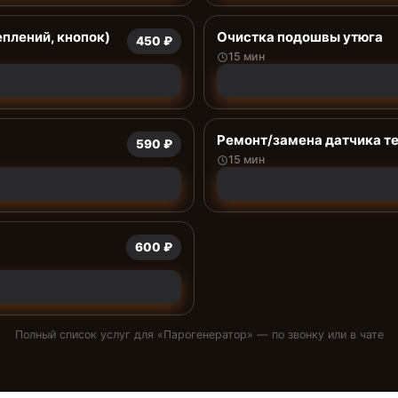
еплений, кнопок)
Очистка подошвы утюга
450 ₽
15 мин
Ремонт/замена датчика т
590 ₽
15 мин
600 ₽
Полный список услуг для «
Парогенератор
» — по звонку или в чате