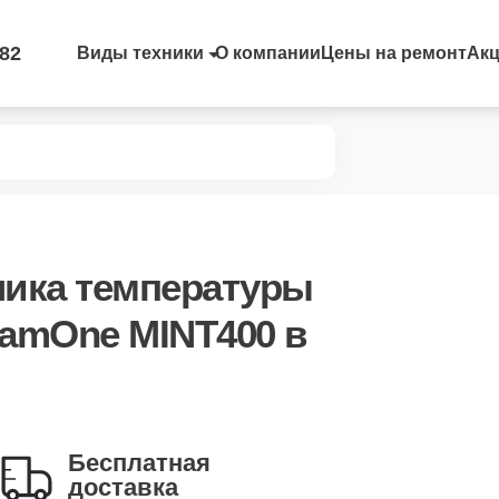
-82
Виды техники
О компании
Цены на ремонт
Ак
чика температуры
eamOne MINT400 в
Бесплатная
доставка