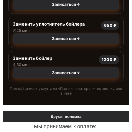
Записаться
Заменить уплотнитель бойлера
650 ₽
25 мин
Записаться
Заменить бойлер
1200 ₽
30 мин
Записаться
Полный список услуг для «
Парогенератор
» — по звонку или
в чате
Другая поломка
Мы принимаем к оплате: