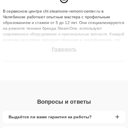
В сервисном центре chl.steamone-remont-center.ru в
Челябинске работают опытные мастера с профильным
образованием и стажем от 5 до 12 лет. Они специализируются
на ремонте техники бренда SteamOne, используют
современное оборудование и оригинальные запчасти. Каждый
инженер регулярно проходит обучение и сертификацию, что
позволяет быстро и точноdiagnostikировать поломки и
Развернуть
восстанавливать технику с сохранением гарантии до 3 лет.
Наши мастера решают сложные случаи: от замены матриц и
материнских плат до ремонта после залития и восстановления
данных. Благодаря высокой квалификации и ответственному
подходу клиенты получают быстрый, качественный ремонт и
понятные объяснения по результатам диагностики.
Вопросы и ответы
+
Выдаётся ли вами гарантия на работы?