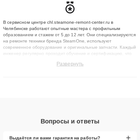
В сервисном центре chl.steamone-remont-center.ru в
Челябинске работают опытные мастера с профильным
образованием и стажем от 5 до 12 лет. Они специализируются
на ремонте техники бренда SteamOne, используют
современное оборудование и оригинальные запчасти. Каждый
инженер регулярно проходит обучение и сертификацию, что
позволяет быстро и точноdiagnostikировать поломки и
Развернуть
восстанавливать технику с сохранением гарантии до 3 лет.
Наши мастера решают сложные случаи: от замены матриц и
материнских плат до ремонта после залития и восстановления
данных. Благодаря высокой квалификации и ответственному
подходу клиенты получают быстрый, качественный ремонт и
понятные объяснения по результатам диагностики.
Вопросы и ответы
+
Выдаётся ли вами гарантия на работы?