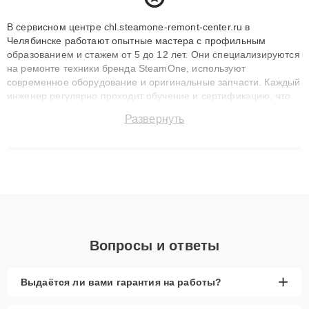
В сервисном центре chl.steamone-remont-center.ru в
Челябинске работают опытные мастера с профильным
образованием и стажем от 5 до 12 лет. Они специализируются
на ремонте техники бренда SteamOne, используют
современное оборудование и оригинальные запчасти. Каждый
инженер регулярно проходит обучение и сертификацию, что
позволяет быстро и точноdiagnostikировать поломки и
Развернуть
восстанавливать технику с сохранением гарантии до 3 лет.
Наши мастера решают сложные случаи: от замены матриц и
материнских плат до ремонта после залития и восстановления
данных. Благодаря высокой квалификации и ответственному
подходу клиенты получают быстрый, качественный ремонт и
понятные объяснения по результатам диагностики.
Вопросы и ответы
+
Выдаётся ли вами гарантия на работы?