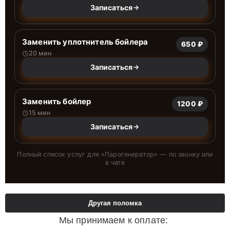
Записаться
Заменить уплотнитель бойлера
650 ₽
20 мин
Записаться
Заменить бойлер
1200 ₽
15 мин
Записаться
Полный список услуг для «
Парогенератор
» — по звонку или
в чате
Другая поломка
Мы принимаем к оплате: