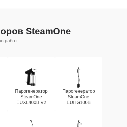
торов SteamOne
ов работ
р
Парогенератор
Парогенератор
SteamOne
SteamOne
EUXL400B V2
EUHG100B