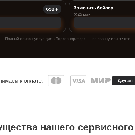
Заменить бойлер
650 ₽
25 мин
Полный список услуг для «
Парогенератор
» — по звонку или в чате
имаем к оплате:
Другая 
щества нашего сервисного