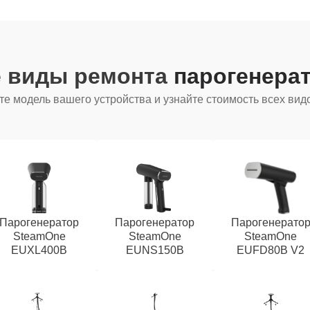
е виды ремонта
парогенера
е модель вашего устройства и узнайте стоимость всех вид
Парогенератор
Парогенератор
Парогенерато
SteamOne
SteamOne
SteamOne
EUXL400B
EUNS150B
EUFD80B V2