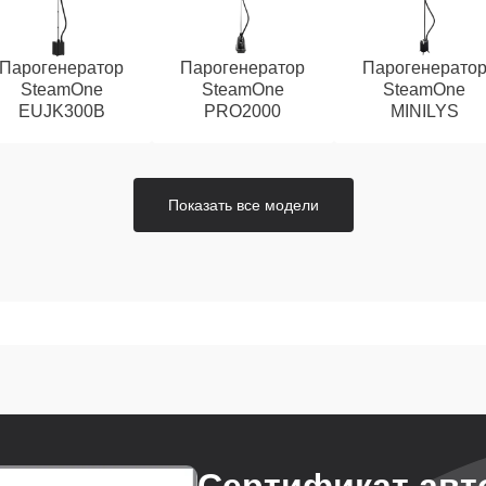
Парогенератор
Парогенератор
Парогенерато
SteamOne
SteamOne
SteamOne
EUJK300B
PRO2000
MINILYS
Показать все модели