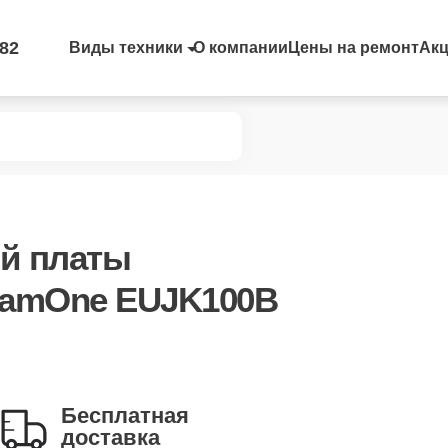
-82
Виды техники
О компании
Цены на ремонт
Ак
ой платы
eamOne EUJK100B
Бесплатная
доставка