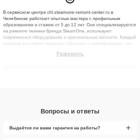
В сервисном центре chl.steamone-remont-center.ru в
Челябинске работают опытные мастера с профильным
образованием и стажем от 5 до 12 лет. Они специализируются
на ремонте техники бренда SteamOne, используют
современное оборудование и оригинальные запчасти. Каждый
инженер регулярно проходит обучение и сертификацию, что
позволяет быстро и точноdiagnostikировать поломки и
Развернуть
восстанавливать технику с сохранением гарантии до 3 лет.
Наши мастера решают сложные случаи: от замены матриц и
материнских плат до ремонта после залития и восстановления
данных. Благодаря высокой квалификации и ответственному
подходу клиенты получают быстрый, качественный ремонт и
понятные объяснения по результатам диагностики.
Вопросы и ответы
+
Выдаётся ли вами гарантия на работы?