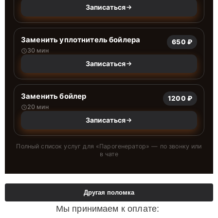
Записаться
Заменить уплотнитель бойлера
650 ₽
30 мин
Записаться
Заменить бойлер
1200 ₽
20 мин
Записаться
Полный список услуг для «
Парогенератор
» — по звонку или
в чате
Другая поломка
Мы принимаем к оплате: