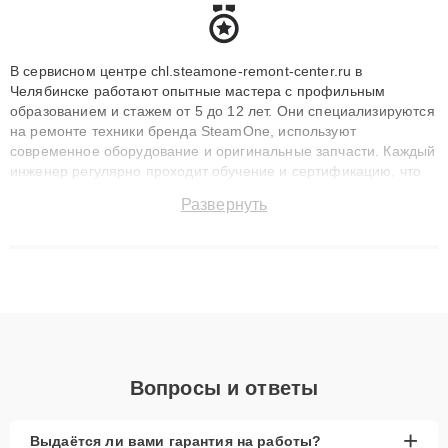
В сервисном центре chl.steamone-remont-center.ru в
Челябинске работают опытные мастера с профильным
образованием и стажем от 5 до 12 лет. Они специализируются
на ремонте техники бренда SteamOne, используют
современное оборудование и оригинальные запчасти. Каждый
инженер регулярно проходит обучение и сертификацию, что
позволяет быстро и точноdiagnostikировать поломки и
Развернуть
восстанавливать технику с сохранением гарантии до 3 лет.
Наши мастера решают сложные случаи: от замены матриц и
материнских плат до ремонта после залития и восстановления
данных. Благодаря высокой квалификации и ответственному
подходу клиенты получают быстрый, качественный ремонт и
понятные объяснения по результатам диагностики.
Вопросы и ответы
+
Выдаётся ли вами гарантия на работы?